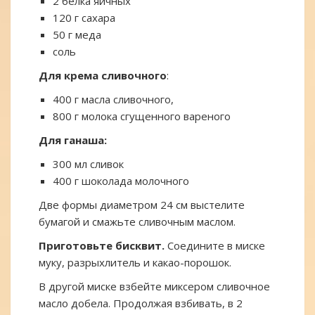
2 белка яичных
120 г сахара
50 г меда
соль
Для крема сливочного
:
400 г масла сливочного,
800 г молока сгущенного вареного
Для ганаша:
300 мл сливок
400 г шоколада молочного
Две формы диаметром 24 см выстелите
бумагой и смажьте сливочным маслом.
Приготовьте бисквит.
Соедините в миске
муку, разрыхлитель и какао-порошок.
В другой миске взбейте миксером сливочное
масло добела. Продолжая взбивать, в 2