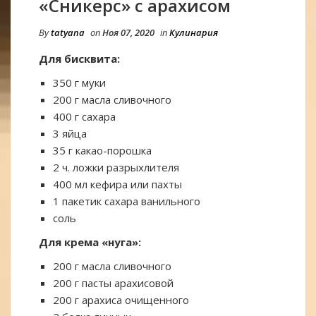
«Сникерс» с арахисом
By
tatyana
on
Ноя 07, 2020
in
Кулинария
Для бисквита:
350 г муки
200 г масла сливочного
400 г сахара
3 яйца
35 г какао-порошка
2 ч. ложки разрыхлителя
400 мл кефира или пахты
1 пакетик сахара ванильного
соль
Для крема «нуга»:
200 г масла сливочного
200 г пасты арахисовой
200 г арахиса очищенного