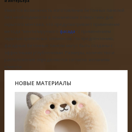
и интерьера
Имеется возможность изготовления бетонных панелей
без необходимости в технических отверстиях для
скрытого монтажа, что предусматривает применение
метода "вентилируемого
фасада
" с применением
скрытых крепежных элементов. По предпочтению,
фасадные бетонные панели могут быть созданы с
эффектными углублениями. Размеры, количество и
расположение определяются согласно желаниям
клиента.
НОВЫЕ МАТЕРИАЛЫ