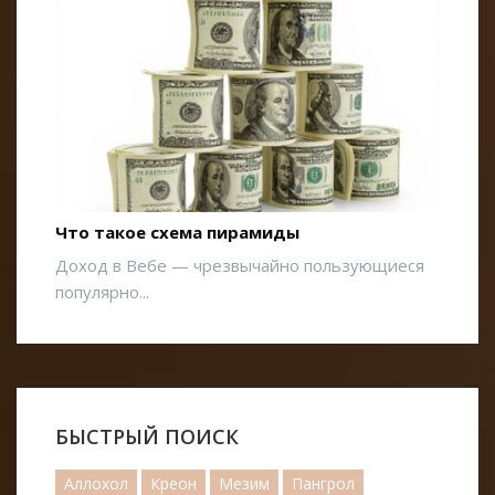
Что такое схема пирамиды
Доход в Вебе — чрезвычайно пользующиеся
популярно...
БЫСТРЫЙ ПОИСК
Аллохол
Креон
Мезим
Пангрол