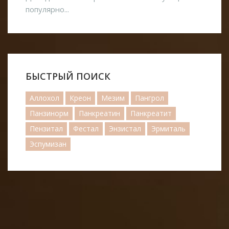
популярно...
БЫСТРЫЙ ПОИСК
Аллохол
Креон
Мезим
Пангрол
Панзинорм
Панкреатин
Панкреатит
Пензитал
Фестал
Энзистал
Эрмиталь
Эспумизан