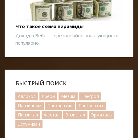
Что такое схема пирамиды
Доход в Вебе — чрезвычайно пользующиеся
популярно...
БЫСТРЫЙ ПОИСК
Аллохол
Креон
Мезим
Пангрол
Панзинорм
Панкреатин
Панкреатит
Пензитал
Фестал
Энзистал
Эрмиталь
Эспумизан