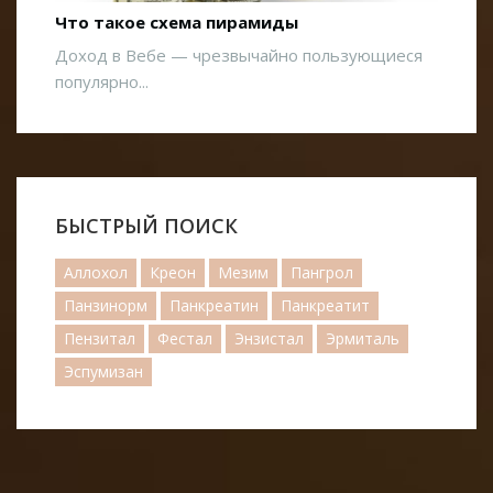
Что такое схема пирамиды
Доход в Вебе — чрезвычайно пользующиеся
популярно...
БЫСТРЫЙ ПОИСК
Аллохол
Креон
Мезим
Пангрол
Панзинорм
Панкреатин
Панкреатит
Пензитал
Фестал
Энзистал
Эрмиталь
Эспумизан