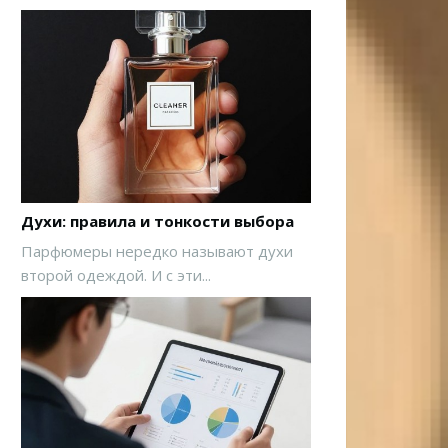
Духи: правила и тонкости выбора
Парфюмеры нередко называют духи
второй одеждой. И с эти...