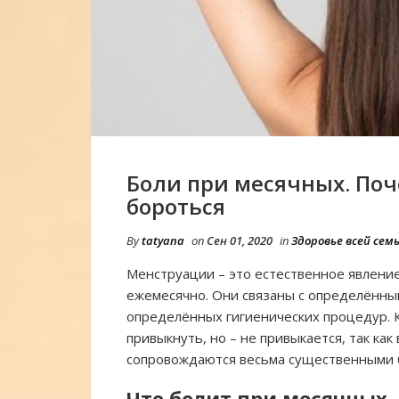
Боли при месячных. Поч
бороться
By
tatyana
on
Сен 01, 2020
in
Здоровье всей сем
Менструации – это естественное явлени
ежемесячно. Они связаны с определённ
определённых гигиенических процедур. К
привыкнуть, но – не привыкается, так ка
сопровождаются весьма существенными
Что болит при месячных