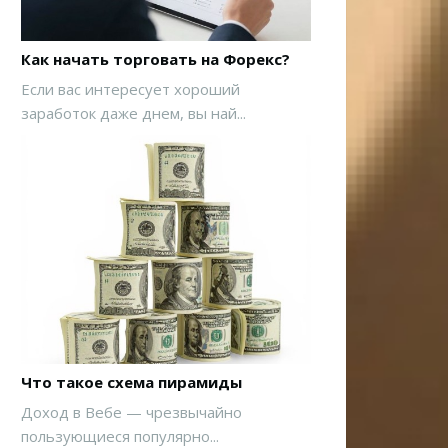
Как начать торговать на Форекс?
Если вас интересует хороший
заработок даже днем, вы най...
Что такое схема пирамиды
Доход в Вебе — чрезвычайно
пользующиеся популярно...