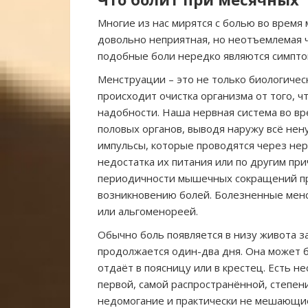
Многие из нас мирятся с болью во время м
довольно неприятная, но неотъемлемая ч
подобные боли нередко являются симптом
Менструации – это не только биологическ
происходит очистка организма от того, 
надобности. Наша нервная система во 
половых органов, выводя наружу всё нен
импульсы, которые проводятся через нерв
недостатка их питания или по другим пр
периодичности мышечных сокращений про
возникновению болей. Болезненные мен
или альгоменореей.
Обычно боль появляется в низу живота з
продолжается один-два дня. Она может 
отдаёт в поясницу или в крестец. Есть н
первой, самой распространённой, степе
недомогание и практически не мешающие