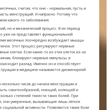
есячных, считая, что они – нормальная, пусть и
асть менструаций. И напрасно. Потому что
ом какого-то заболевания.
ий, но и механический процесс. В их период
что уже не представляет функциональной
время месячных поочерёдно возбуждает мышцы
ужное. Этот процесс регулируют нервные
ные клетки. Если какие-то из этих клеток из-за
ичинам, блокируют нервные импульсы, в
исходит разлад. Именно он и способствует
струации в медицине называются дисменореей
а несколько часов до начала менструации и
быть схваткообразной, ноющей, колющей и
есколько степеней тяжести таких болей. При
ни, они умеренные, вызывающие лишь лёгкое
 социальной активности. Появляются такие боли