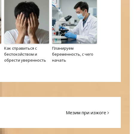
Как справиться с
Планируем
беспокойством и
беременность, с чего
обрести уверенность
начать
Мезим при изжоге