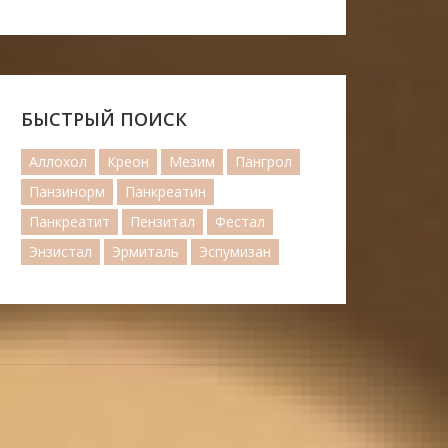
БЫСТРЫЙ ПОИСК
Аллохол
Креон
Мезим
Пангрол
Панзинорм
Панкреатин
Панкреатит
Пензитал
Фестал
Энзистал
Эрмиталь
Эспумизан