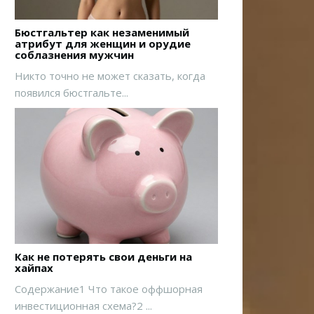
Бюстгальтер как незаменимый
атрибут для женщин и орудие
соблазнения мужчин
Никто точно не может сказать, когда
появился бюстгальте...
Как не потерять свои деньги на
хайпах
Содержание1 Что такое оффшорная
инвестиционная схема?2 ...