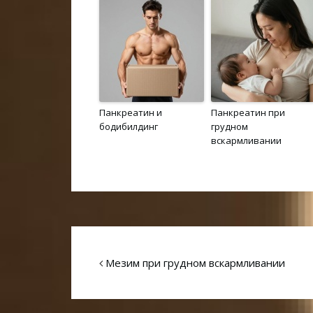
Панкреатин и
Панкреатин при
бодибилдинг
грудном
вскармливании
Мезим при грудном вскармливании