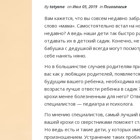
By
tatyana
on
Июл 05, 2019
in
Психология
Вам кажется, что вы совсем недавно забр
слово «мама». Самостоятельно встал на н
недавно? А ведь наши дети так быстро р
отдавать их в детский садик. Конечно, не
бабушка с дедушкой всегда могут посмот
себе нанять няню.
Но в большинстве случаев родителям прих
вас как у любящих родителей, появляетс
будущим вашего ребенка, необходима кон
возраста лучше отвести ребенка в садик
крохи менее болезненным для него? Отв
специалистов — педиатра и психолога.
По мнению специалистов, самый лучший в
вашей крохи со сверстниками поможет с
Но ведь есть и такие дети, у которых им
произношением. Устранение таких пробле