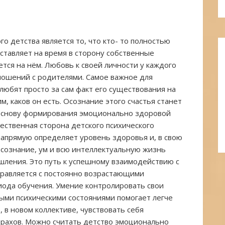
о детства является то, что кто- то полностью
ставляет на время в сторону собственные
тся на нём. Любовь к своей личности у каждого
ношений с родителями. Самое важное для
 любят просто за сам факт его существования на
м, каков он есть. Осознание этого счастья станет
 основу формирования эмоционально здоровой
тественная сторона детского психического
напрямую определяет уровень здоровья и, в свою
а сознание, ум и всю интеллектуальную жизнь
шления. Это путь к успешному взаимодействию с
правляется с постоянно возрастающими
риода обучения. Умение контролировать свои
ными психическими состояниями помогает легче
 в новом коллективе, чувствовать себя
трахов. Можно считать детство эмоционально