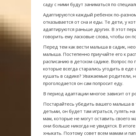
саду с ними будут заниматься по специа
Адаптируются каждый ребенок по-разному
отказывается от сна и еды. Те дети, у к
адаптируются раньше других. В этот пе
говорить ему ласковые слова, чтобы он по
Перед тем как вести малыша в садик, не
малыша. Постепенно приучайте его к рас
расписанию в детском садике. Вопрос по 
которые всегда старались угодить в еде
кушать в садике? Уважаемые родители, н
проголодается он сам попросит еду.
В период адаптации многое зависит от р
Постарайтесь убедить вашего малыша в т
детьми, он будет там играться, гулять н
мам, которые не могут оставить своего м
они больше никогда не увидятся. В итоге
хныкать. Поэтому совет всем мамам и пап