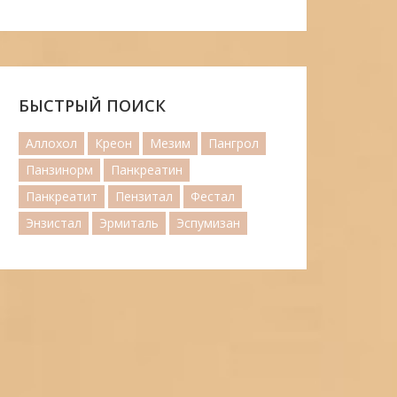
БЫСТРЫЙ ПОИСК
Аллохол
Креон
Мезим
Пангрол
Панзинорм
Панкреатин
Панкреатит
Пензитал
Фестал
Энзистал
Эрмиталь
Эспумизан