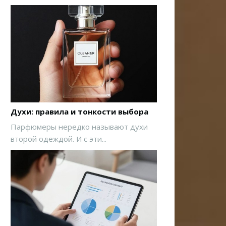
Духи: правила и тонкости выбора
Парфюмеры нередко называют духи
второй одеждой. И с эти...