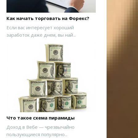
Как начать торговать на Форекс?
Если вас интересует хороший
заработок даже днем, вы най...
Что такое схема пирамиды
Доход в Вебе — чрезвычайно
пользующиеся популярно...