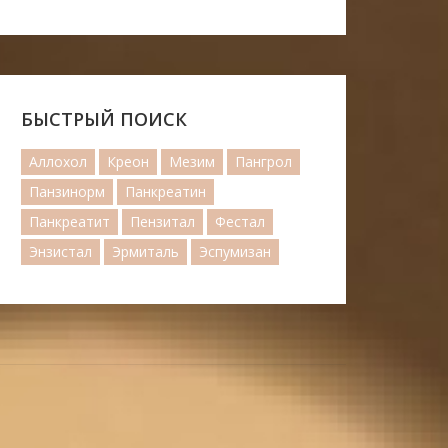
БЫСТРЫЙ ПОИСК
Аллохол
Креон
Мезим
Пангрол
Панзинорм
Панкреатин
Панкреатит
Пензитал
Фестал
Энзистал
Эрмиталь
Эспумизан