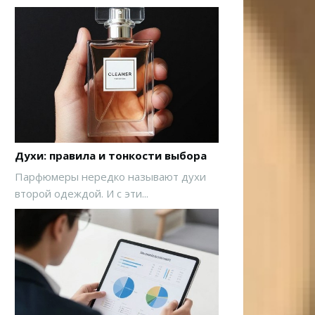
Духи: правила и тонкости выбора
Парфюмеры нередко называют духи
второй одеждой. И с эти...