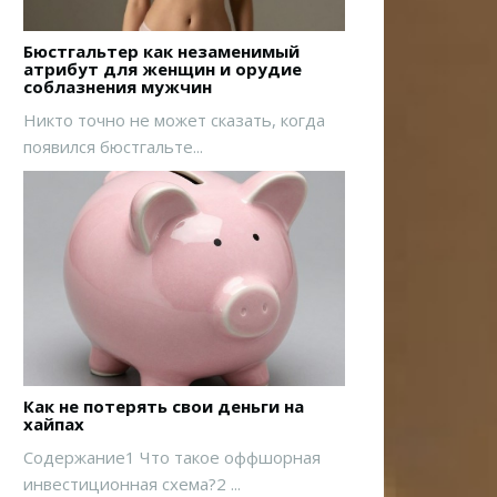
Бюстгальтер как незаменимый
атрибут для женщин и орудие
соблазнения мужчин
Никто точно не может сказать, когда
появился бюстгальте...
Как не потерять свои деньги на
хайпах
Содержание1 Что такое оффшорная
инвестиционная схема?2 ...